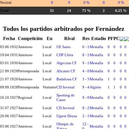
Neutral
0
0
0 %
0
0 %
Total
32
24
75 %
2
6.25 %
Todos los partidos arbitrados por Fernández
Fecha
Competición
En
Rival
Res
Estadio
PF
PC
05.06.1932
Amistoso
Local
UE Sants
6 - 1
Mestalla
0
0
0
0
19.04.1931
Amistoso
Local
CDF Llíria
8 - 1
Mestalla
0
0
0
0
05.01.1930
Amistoso
Local
Algeciras CF
9 - 1
Mestalla
0
0
0
0
21.09.1929
Pretemporada
Local
Alicante CF
4 - 0
Mestalla
0
0
0
0
21.07.1929
Amistoso
Local
Badalona CF
3 - 5
Mestalla
1
0
0
0
09.09.1928
Pretemporada
Visitante
CD Juvenal
9 - 4
Algirós
1
1
0
0
Sporting de
16.10.1927
Regional
Local
9 - 0
Mestalla
0
0
0
0
Canet
31.07.1927
Amistoso
Local
CD Juvenal
8 - 2
Mestalla
0
0
0
0
26.06.1927
Amistoso
Local
Ujpest Dozsa
2 - 1
Mestalla
0
0
0
0
Olímpic de
12 -
05.06.1927
Amistoso
Local
Mestalla
0
0
0
0
Xàtiva
0