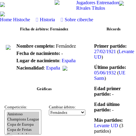
Jugadores
Entrenadores
Rivales
Títulos
Home
Histoche
Historia
Sobre ciberche
Ficha de árbitro: Fernández
Récords
Nombre completo:
Fernández
Primer partido:
27/02/1921
(
Levante
Fecha de nacimiento:
-
UD
)
Lugar de nacimiento
:
España
Último partido:
Nacionalidad
:
España
05/06/1932
(
UE
Sants
)
Edad primer
Gráficas
partido:
-
Edad último
Competición:
Cambiar árbitro:
partido:
-
Más partidos:
Levante UD
(3
partidos)