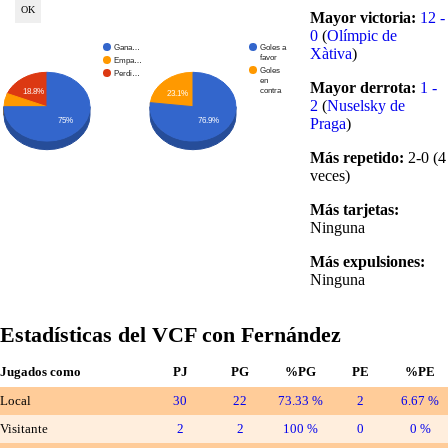
Mayor victoria:
12 -
0
(
Olímpic de
Gana…
Goles a
Xàtiva
)
favor
Empa…
Goles
Perdi…
en
Mayor derrota:
1 -
contra
18.8%
23.1%
2
(
Nuselsky de
Praga
)
76.9%
75%
Más repetido:
2-0 (4
veces)
Más tarjetas:
Ninguna
Más expulsiones:
Ninguna
Estadísticas del VCF con Fernández
Jugados como
PJ
PG
%PG
PE
%PE
Local
30
22
73.33 %
2
6.67 %
Visitante
2
2
100 %
0
0 %