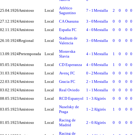
Atlético
25.04.1926
Amistoso
Local
7 - 1
Mestalla
2
0
0
0
Saguntino
27.12.1924
Amistoso
Local
CA Osasuna
3 - 0
Mestalla
0
0
0
0
02.11.1924
Amistoso
Local
España FC
4 - 0
Mestalla
0
0
0
0
Stadium de
26.10.1924
Regional
Local
3 - 0
Mestalla
0
0
0
0
Valencia
Moravska
13.09.1924
Pretemporada
Local
4 - 1
Mestalla
1
0
0
0
Slavia
05.05.1924
Amistoso
Local
CD Esperanza
4 - 0
Mestalla
1
0
0
0
31.03.1924
Amistoso
Local
Avenç FC
0 - 2
Mestalla
0
0
0
0
22.03.1924
Amistoso
Local
Gracia FC
2 - 1
Mestalla
0
0
0
0
03.02.1924
Amistoso
Local
Real Oviedo
1 - 1
Mestalla
0
0
0
0
08.05.1923
Amistoso
Local
RCD Espanyol
1 - 3
Algirós
0
0
0
0
Nuselsky de
03.05.1923
Amistoso
Local
1 - 2
Algirós
1
0
0
0
Praga
Racing de
01.05.1923
Amistoso
Local
2 - 0
Algirós
0
0
0
0
Madrid
Racing de