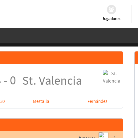
Jugadores
 - 0
St. Valencia
:30
Mestalla
Fernández
Herrero
1