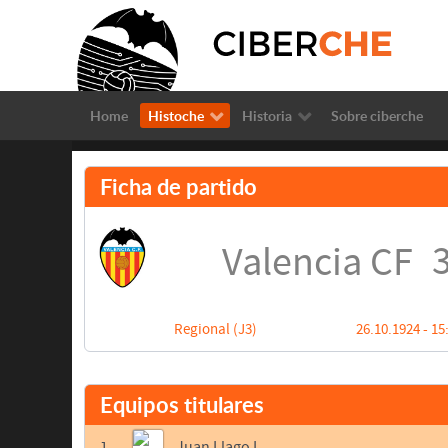
Home
Histoche
Historia
Sobre ciberche
Ficha de partido
3
Valencia CF
Regional (J3)
26.10.1924 - 15
Equipos titulares
1
Juan Llago I