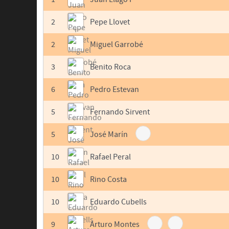
2
Pepe Llovet
2
Miguel Garrobé
3
Benito Roca
6
Pedro Estevan
5
Fernando Sirvent
5
José Marín
10
Rafael Peral
10
Rino Costa
10
Eduardo Cubells
9
Arturo Montes