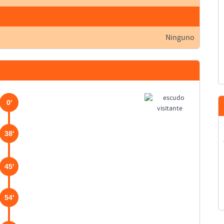
Ninguno
0'
38'
45'
54'