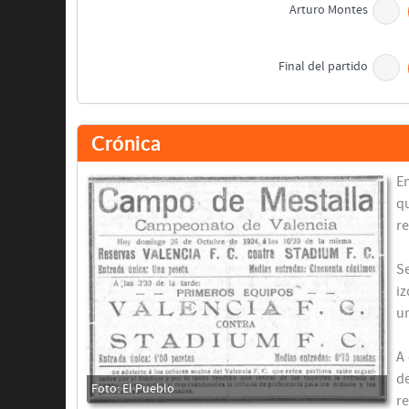
Arturo Montes
Final del partido
Crónica
E
q
re
Se
iz
un
A
de
re