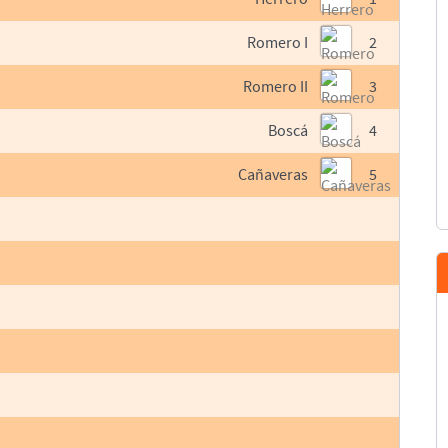
Romero I
2
Romero II
3
Boscá
4
Cañaveras
5