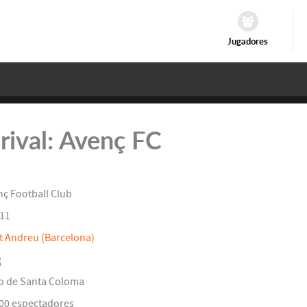
Jugadores
 rival: Avenç FC
nç Football Club
11
t Andreu (Barcelona)
o de Santa Coloma
000 espectadores