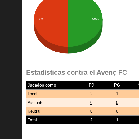
50%
50%
Estadísticas contra el Avenç FC
Jugados como
PJ
PG
Local
2
1
Visitante
0
0
Neutral
0
0
Total
2
1