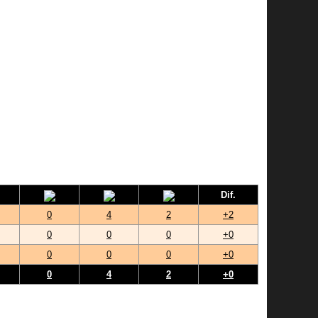
Dif.
0
4
2
+2
0
0
0
+0
0
0
0
+0
0
4
2
+0