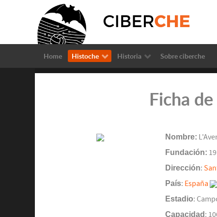
Home
Histoche
Historia
Sobre ciberche
Ficha de
Nombre:
L'Ave
Fundación:
19
Dirección
:
San
País
:
España
Estadio
: Camp
Capacidad
: 1