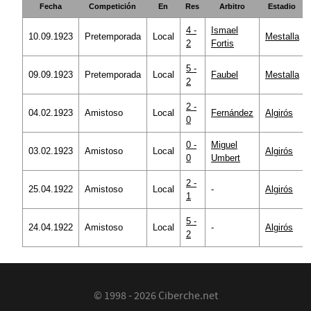
Fecha
Competición
En
Res
Arbitro
Estadio
4 -
Ismael
10.09.1923
Pretemporada
Local
Mestalla
2
Fortis
5 -
09.09.1923
Pretemporada
Local
Faubel
Mestalla
2
2 -
04.02.1923
Amistoso
Local
Fernández
Algirós
0
0 -
Miguel
03.02.1923
Amistoso
Local
Algirós
0
Umbert
2 -
25.04.1922
Amistoso
Local
-
Algirós
1
5 -
24.04.1922
Amistoso
Local
-
Algirós
2
© 1998 - 2026 Ciberche.net