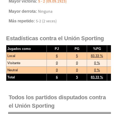
Mayor victoria:
5 - 2 (09.09.1923)
Mayor derrota:
Ninguna
Más repetido:
5-2 (2 veces)
Estadísticas contra el Unión Sporting
Jugados como
PJ
PG
%PG
Local
6
5
83.33 %
Visitante
0
0
0 %
Neutral
0
0
0 %
Total
6
5
83.33 %
Todos los partidos disputados contra
el Unión Sporting