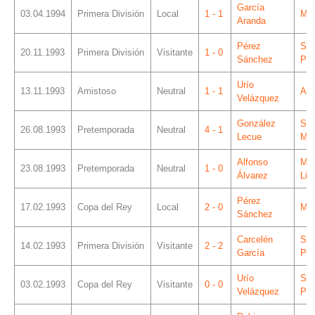
García
03.04.1994
Primera División
Local
1 - 1
Mes
Aranda
Pérez
Sá
20.11.1993
Primera División
Visitante
1 - 0
Sánchez
Piz
Urío
13.11.1993
Amistoso
Neutral
1 - 1
Ano
Velázquez
González
Sa
26.08.1993
Pretemporada
Neutral
4 - 1
Lecue
Ma
Alfonso
Mun
23.08.1993
Pretemporada
Neutral
1 - 0
Álvarez
Lin
Pérez
17.02.1993
Copa del Rey
Local
2 - 0
Mes
Sánchez
Carcelén
Sá
14.02.1993
Primera División
Visitante
2 - 2
García
Piz
Urío
Sá
03.02.1993
Copa del Rey
Visitante
0 - 0
Velázquez
Piz