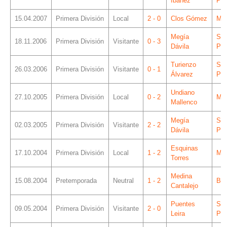
Ibáñez
Piz
15.04.2007
Primera División
Local
2 - 0
Clos Gómez
Mes
Megía
Sá
18.11.2006
Primera División
Visitante
0 - 3
Dávila
Piz
Turienzo
Sá
26.03.2006
Primera División
Visitante
0 - 1
Álvarez
Piz
Undiano
27.10.2005
Primera División
Local
0 - 2
Mes
Mallenco
Megía
Sá
02.03.2005
Primera División
Visitante
2 - 2
Dávila
Piz
Esquinas
17.10.2004
Primera División
Local
1 - 2
Mes
Torres
Medina
15.08.2004
Pretemporada
Neutral
1 - 2
Bah
Cantalejo
Puentes
Sá
09.05.2004
Primera División
Visitante
2 - 0
Leira
Piz