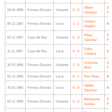
Albert
Sá
09.04.1988
Primera División
Visitante
0 - 0
Giménez
Piz
Soriano
06.12.1987
Primera División
Local
1 - 1
Mes
Aladrén
Pérez
Sá
02.12.1987
Copa del Rey
Visitante
0 - 3
Sánchez
Piz
Calvo
11.11.1987
Copa del Rey
Local
0 - 0
Mes
Córdova
Guruceta
Sá
30.03.1986
Primera División
Visitante
2 - 0
Muro
Piz
01.12.1985
Primera División
Local
0 - 1
Pes Pérez
Mes
Valdés
30.03.1985
Primera División
Local
0 - 0
Mes
Sánchez
Benavente
Sá
02.12.1984
Primera División
Visitante
0 - 0
Garasa
Piz