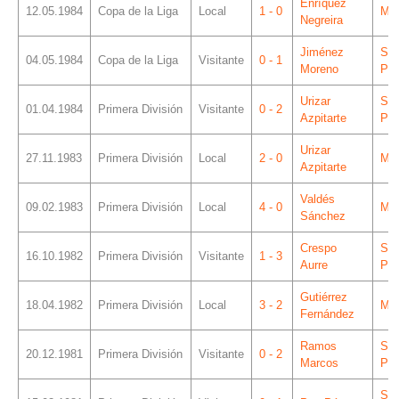
Enríquez
12.05.1984
Copa de la Liga
Local
1 - 0
Mes
Negreira
Jiménez
Sá
04.05.1984
Copa de la Liga
Visitante
0 - 1
Moreno
Piz
Urizar
Sá
01.04.1984
Primera División
Visitante
0 - 2
Azpitarte
Piz
Urizar
27.11.1983
Primera División
Local
2 - 0
Mes
Azpitarte
Valdés
09.02.1983
Primera División
Local
4 - 0
Mes
Sánchez
Crespo
Sá
16.10.1982
Primera División
Visitante
1 - 3
Aurre
Piz
Gutiérrez
18.04.1982
Primera División
Local
3 - 2
Mes
Fernández
Ramos
Sá
20.12.1981
Primera División
Visitante
0 - 2
Marcos
Piz
Sá