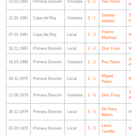
15.03.1981
Primera División
Visitante
0 - 1
Pes Pérez
Piz
Soriano
Sá
21.01.1981
Copa del Rey
Visitante
0 - 1
Aladrén
Piz
Franco
07.01.1981
Copa del Rey
Local
2 - 2
Mes
Martínez
16.11.1980
Primera División
Local
2 - 0
Díez Frías
Mes
Sá
16.03.1980
Primera División
Visitante
1 - 2
Pes Pérez
Piz
Miguel
04.11.1979
Primera División
Local
2 - 1
Mes
Pérez
Sá
12.05.1979
Primera División
Visitante
2 - 0
Díez Frías
Piz
De Sosa
30.12.1978
Primera División
Local
5 - 2
Mes
Martín
Lamo
05.03.1978
Primera División
Local
3 - 0
Mes
Castillo