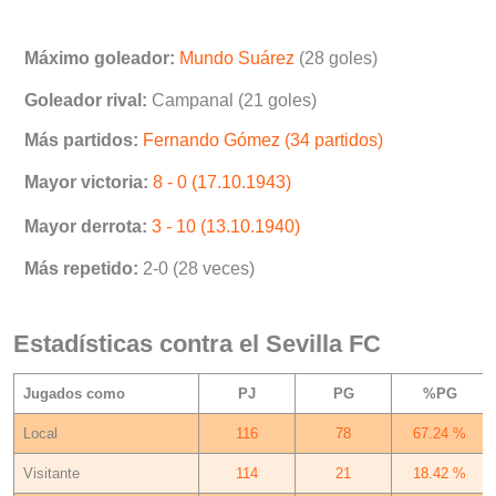
Máximo goleador:
Mundo Suárez
(28 goles)
Goleador rival:
Campanal (21 goles)
Más partidos:
Fernando Gómez (34 partidos)
Mayor victoria:
8 - 0 (17.10.1943)
Mayor derrota:
3 - 10 (13.10.1940)
Más repetido:
2-0 (28 veces)
Estadísticas contra el Sevilla FC
Jugados como
PJ
PG
%PG
Local
116
78
67.24 %
Visitante
114
21
18.42 %