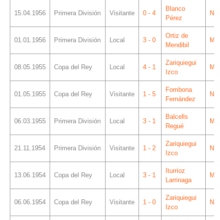
Blanco
15.04.1956
Primera División
Visitante
0 - 4
Ner
Pérez
Ortiz de
01.01.1956
Primera División
Local
3 - 0
Mes
Mendibil
Zariquiegui
08.05.1955
Copa del Rey
Local
4 - 1
Mes
Izco
Fombona
01.05.1955
Copa del Rey
Visitante
1 - 5
Ner
Fernández
Balcells
06.03.1955
Primera División
Local
3 - 1
Mes
Regué
Zariquiegui
21.11.1954
Primera División
Visitante
1 - 2
Ner
Izco
Iturrioz
13.06.1954
Copa del Rey
Local
3 - 1
Mes
Larrinaga
Zariquiegui
06.06.1954
Copa del Rey
Visitante
1 - 0
Ner
Izco