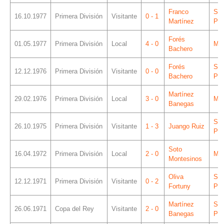
Franco
Sá
16.10.1977
Primera División
Visitante
0 - 1
Martínez
Piz
Forés
01.05.1977
Primera División
Local
4 - 0
Mes
Bachero
Forés
Sá
12.12.1976
Primera División
Visitante
0 - 0
Bachero
Piz
Martínez
29.02.1976
Primera División
Local
3 - 0
Mes
Banegas
Sá
26.10.1975
Primera División
Visitante
1 - 3
Juango Ruiz
Piz
Soto
16.04.1972
Primera División
Local
2 - 0
Mes
Montesinos
Oliva
Sá
12.12.1971
Primera División
Visitante
0 - 2
Fortuny
Piz
Martínez
Sá
26.06.1971
Copa del Rey
Visitante
2 - 0
Banegas
Piz