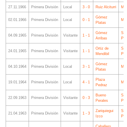
27.11.1966
Primera División
Local
3 - 0
Ruiz Alciturri
Mes
Gómez
02.01.1966
Primera División
Local
0 - 1
Mes
Platas
Gómez
Sá
04.09.1965
Primera División
Visitante
1 - 1
Arribas
Piz
Ortiz de
Sá
24.01.1965
Primera División
Visitante
1 - 1
Mendibil
Piz
Gómez
04.10.1964
Primera División
Local
3 - 1
Mes
Platas
Plaza
19.01.1964
Primera División
Local
4 - 1
Mes
Pedraz
Bueno
Sá
22.09.1963
Primera División
Visitante
0 - 3
Perales
Piz
Zariquiegui
Sá
21.04.1963
Primera División
Visitante
1 - 3
Izco
Piz
Caballero