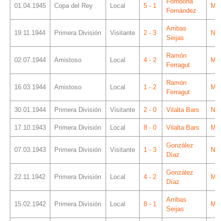
Fombona
01.04.1945
Copa del Rey
Local
5 - 1
Mes
Fernández
Arribas
19.11.1944
Primera División
Visitante
2 - 3
Ner
Seijas
Ramón
02.07.1944
Amistoso
Local
4 - 2
Mes
Ferragut
Ramón
16.03.1944
Amistoso
Local
1 - 2
Mes
Ferragut
30.01.1944
Primera División
Visitante
2 - 0
Vilalta Bars
Ner
17.10.1943
Primera División
Local
8 - 0
Vilalta Bars
Mes
González
07.03.1943
Primera División
Visitante
1 - 3
Ner
Díaz
González
22.11.1942
Primera División
Local
4 - 2
Mes
Díaz
Arribas
15.02.1942
Primera División
Local
8 - 1
Mes
Seijas