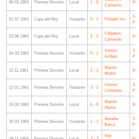
06.01.1963
Primera División
Local
1 - 0
Mes
Camacho
Sá
01.07.1962
Copa del Rey
Visitante
0 - 3
Pintado Viu
Piz
Caballero
23.06.1962
Copa del Rey
Local
2 - 2
Mes
Camacho
Gómez
Sá
04.03.1962
Primera División
Visitante
0 - 2
Arribas
Piz
Marrón
15.11.1961
Primera División
Local
2 - 1
Mes
Martín
Gómez
Sá
22.01.1961
Primera División
Visitante
3 - 1
Contreras
Piz
Marrón
24.09.1960
Primera División
Local
6 - 0
Mes
Martín
Novella
Sá
20.03.1960
Primera División
Visitante
1 - 1
Barco
Piz
Rey
29.11.1959
Primera División
Local
3 - 3
Mes