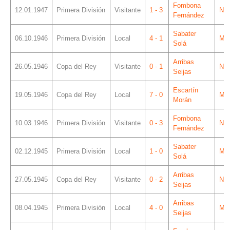
Fombona
12.01.1947
Primera División
Visitante
1 - 3
Ner
Fernández
Sabater
06.10.1946
Primera División
Local
4 - 1
Mes
Solá
Arribas
26.05.1946
Copa del Rey
Visitante
0 - 1
Ner
Seijas
Escartín
19.05.1946
Copa del Rey
Local
7 - 0
Mes
Morán
Fombona
10.03.1946
Primera División
Visitante
0 - 3
Ner
Fernández
Sabater
02.12.1945
Primera División
Local
1 - 0
Mes
Solá
Arribas
27.05.1945
Copa del Rey
Visitante
0 - 2
Ner
Seijas
Arribas
08.04.1945
Primera División
Local
4 - 0
Mes
Seijas