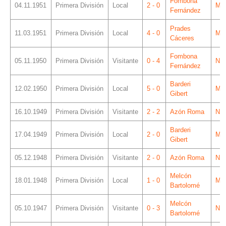
Fombona
04.11.1951
Primera División
Local
2 - 0
Mes
Fernández
Prades
11.03.1951
Primera División
Local
4 - 0
Mes
Cáceres
Fombona
05.11.1950
Primera División
Visitante
0 - 4
Ner
Fernández
Barderi
12.02.1950
Primera División
Local
5 - 0
Mes
Gibert
16.10.1949
Primera División
Visitante
2 - 2
Azón Roma
Ner
Barderi
17.04.1949
Primera División
Local
2 - 0
Mes
Gibert
05.12.1948
Primera División
Visitante
2 - 0
Azón Roma
Ner
Melcón
18.01.1948
Primera División
Local
1 - 0
Mes
Bartolomé
Melcón
05.10.1947
Primera División
Visitante
0 - 3
Ner
Bartolomé