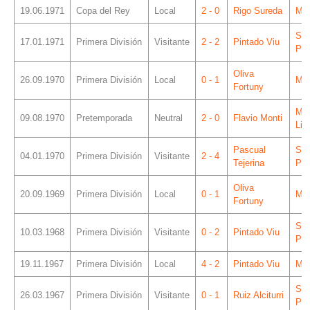
19.06.1971
Copa del Rey
Local
2 - 0
Rigo Sureda
Mes
Sá
17.01.1971
Primera División
Visitante
2 - 2
Pintado Viu
Piz
Oliva
26.09.1970
Primera División
Local
0 - 1
Mes
Fortuny
Mun
09.08.1970
Pretemporada
Neutral
2 - 0
Flavio Monti
Lin
Pascual
Sá
04.01.1970
Primera División
Visitante
2 - 4
Tejerina
Piz
Oliva
20.09.1969
Primera División
Local
0 - 1
Mes
Fortuny
Sá
10.03.1968
Primera División
Visitante
0 - 2
Pintado Viu
Piz
19.11.1967
Primera División
Local
4 - 2
Pintado Viu
Mes
Sá
26.03.1967
Primera División
Visitante
0 - 1
Ruiz Alciturri
Piz