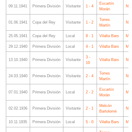
Escartín
09.11.1941
Primera División
Visitante
1 - 4
Ner
Morán
Torres
01.06.1941
Copa del Rey
Visitante
1 - 2
Ner
Martín
25.05.1941
Copa del Rey
Local
8 - 1
Vilalta Bars
Mes
29.12.1940
Primera División
Local
4 - 1
Vilalta Bars
Mes
3 -
13.10.1940
Primera División
Visitante
Vilalta Bars
Ner
10
Torres
24.03.1940
Primera División
Visitante
2 - 4
Ner
Martín
Escartín
07.01.1940
Primera División
Local
2 - 2
Mes
Morán
Melcón
02.02.1936
Primera División
Visitante
2 - 1
Ner
Bartolomé
10.11.1935
Primera División
Local
5 - 0
Vilalta Bars
Mes