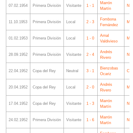
Marrón
07.02.1954
Primera División
Visitante
1 - 1
Ner
Martín
Fombona
11.10.1953
Primera División
Local
2 - 3
Mes
Fernández
Arnal
01.02.1953
Primera División
Local
1 - 0
Mes
Valdivieso
Andrés
28.09.1952
Primera División
Visitante
2 - 4
Ner
Rivero
Bienzobas
22.04.1952
Copa del Rey
Neutral
3 - 1
Cha
Ocariz
Andrés
20.04.1952
Copa del Rey
Local
2 - 0
Mes
Rivero
Marrón
17.04.1952
Copa del Rey
Visitante
1 - 3
Ner
Martín
Marrón
24.02.1952
Primera División
Visitante
1 - 6
Ner
Martín