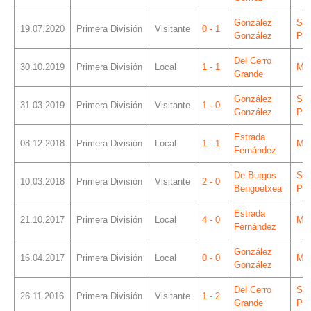
González
Sá
19.07.2020
Primera División
Visitante
0 - 1
González
Piz
Del Cerro
30.10.2019
Primera División
Local
1 - 1
Mes
Grande
González
Sá
31.03.2019
Primera División
Visitante
1 - 0
González
Piz
Estrada
08.12.2018
Primera División
Local
1 - 1
Mes
Fernández
De Burgos
Sá
10.03.2018
Primera División
Visitante
2 - 0
Bengoetxea
Piz
Estrada
21.10.2017
Primera División
Local
4 - 0
Mes
Fernández
González
16.04.2017
Primera División
Local
0 - 0
Mes
González
Del Cerro
Sá
26.11.2016
Primera División
Visitante
1 - 2
Grande
Piz