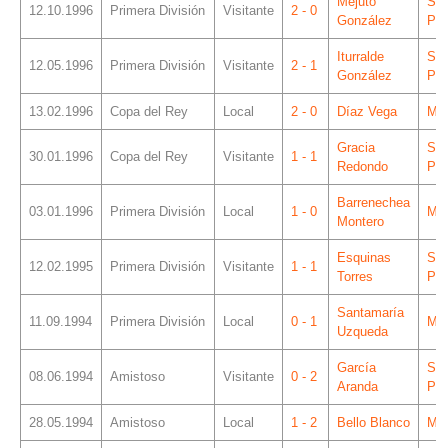
Mejuto
Sá
12.10.1996
Primera División
Visitante
2 - 0
González
Piz
Iturralde
Sá
12.05.1996
Primera División
Visitante
2 - 1
González
Piz
13.02.1996
Copa del Rey
Local
2 - 0
Díaz Vega
Mes
Gracia
Sá
30.01.1996
Copa del Rey
Visitante
1 - 1
Redondo
Piz
Barrenechea
03.01.1996
Primera División
Local
1 - 0
Mes
Montero
Esquinas
Sá
12.02.1995
Primera División
Visitante
1 - 1
Torres
Piz
Santamaría
11.09.1994
Primera División
Local
0 - 1
Mes
Uzqueda
García
Sá
08.06.1994
Amistoso
Visitante
0 - 2
Aranda
Piz
28.05.1994
Amistoso
Local
1 - 2
Bello Blanco
Mes