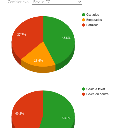
Cambiar rival:
Ganados
Empatados
Perdidos
37.7%
43.6%
18.6%
Goles a favor
Goles en contra
46.2%
53.8%