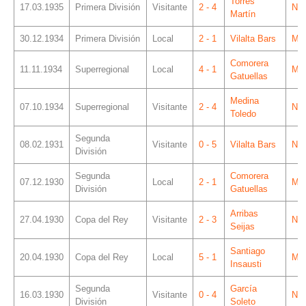
Torres
17.03.1935
Primera División
Visitante
2 - 4
Ner
Martín
30.12.1934
Primera División
Local
2 - 1
Vilalta Bars
Mes
Comorera
11.11.1934
Superregional
Local
4 - 1
Mes
Gatuellas
Medina
07.10.1934
Superregional
Visitante
2 - 4
Ner
Toledo
Segunda
08.02.1931
Visitante
0 - 5
Vilalta Bars
Ner
División
Segunda
Comorera
07.12.1930
Local
2 - 1
Mes
División
Gatuellas
Arribas
27.04.1930
Copa del Rey
Visitante
2 - 3
Ner
Seijas
Santiago
20.04.1930
Copa del Rey
Local
5 - 1
Mes
Insausti
Segunda
García
16.03.1930
Visitante
0 - 4
Ner
División
Soleto