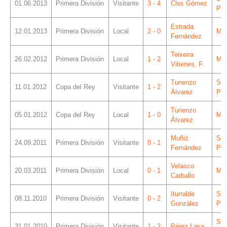
01.06.2013
Primera División
Visitante
3 - 4
Clos Gómez
Piz
Estrada
12.01.2013
Primera División
Local
2 - 0
Mes
Fernández
Teixeira
26.02.2012
Primera División
Local
1 - 2
Mes
Vitienes, F.
Turienzo
Sá
11.01.2012
Copa del Rey
Visitante
1 - 2
Álvarez
Piz
Turienzo
05.01.2012
Copa del Rey
Local
1 - 0
Mes
Álvarez
Muñiz
Sá
24.09.2011
Primera División
Visitante
0 - 1
Fernández
Piz
Velasco
20.03.2011
Primera División
Local
0 - 1
Mes
Carballo
Iturralde
Sá
08.11.2010
Primera División
Visitante
0 - 2
González
Piz
Sá
31.01.2010
Primera División
Visitante
1 - 2
Pérez Lasa