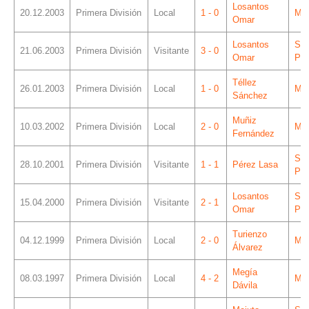
Losantos
20.12.2003
Primera División
Local
1 - 0
Mes
Omar
Losantos
Sá
21.06.2003
Primera División
Visitante
3 - 0
Omar
Piz
Téllez
26.01.2003
Primera División
Local
1 - 0
Mes
Sánchez
Muñiz
10.03.2002
Primera División
Local
2 - 0
Mes
Fernández
Sá
28.10.2001
Primera División
Visitante
1 - 1
Pérez Lasa
Piz
Losantos
Sá
15.04.2000
Primera División
Visitante
2 - 1
Omar
Piz
Turienzo
04.12.1999
Primera División
Local
2 - 0
Mes
Álvarez
Megía
08.03.1997
Primera División
Local
4 - 2
Mes
Dávila