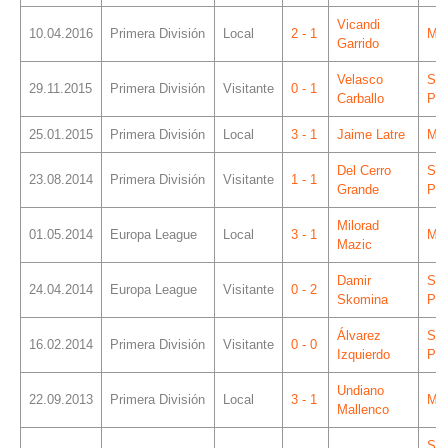
Vicandi
10.04.2016
Primera División
Local
2 - 1
Mes
Garrido
Velasco
Sá
29.11.2015
Primera División
Visitante
0 - 1
Carballo
Piz
25.01.2015
Primera División
Local
3 - 1
Jaime Latre
Mes
Del Cerro
Sá
23.08.2014
Primera División
Visitante
1 - 1
Grande
Piz
Milorad
01.05.2014
Europa League
Local
3 - 1
Mes
Mazic
Damir
Sá
24.04.2014
Europa League
Visitante
0 - 2
Skomina
Piz
Álvarez
Sá
16.02.2014
Primera División
Visitante
0 - 0
Izquierdo
Piz
Undiano
22.09.2013
Primera División
Local
3 - 1
Mes
Mallenco
Sá