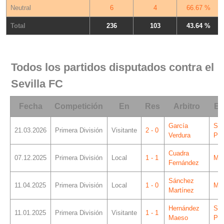
Neutral
6
4
66.67 %
Total
236
103
43.64 %
Todos los partidos disputados contra el
Sevilla FC
Fecha
Competición
En
Res
Arbitro
Es
García
Sá
21.03.2026
Primera División
Visitante
2 - 0
Verdura
Piz
Cuadra
07.12.2025
Primera División
Local
1 - 1
Mes
Fernández
Sánchez
11.04.2025
Primera División
Local
1 - 0
Mes
Martínez
Hernández
Sá
11.01.2025
Primera División
Visitante
1 - 1
Maeso
Piz