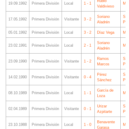
Rubio
19.09.1992
Primera División
Local
1 - 1
Mes
Valdivieso
Soriano
Sá
17.05.1992
Primera División
Visitante
3 - 2
Aladrén
Piz
05.01.1992
Primera División
Local
3 - 2
Díaz Vega
Mes
Soriano
23.02.1991
Primera División
Local
2 - 1
Mes
Aladrén
Ramos
Sá
23.09.1990
Primera División
Visitante
1 - 2
Marcos
Piz
Pérez
Sá
14.02.1990
Primera División
Visitante
0 - 4
Sánchez
Piz
García de
08.10.1989
Primera División
Local
1 - 1
Mes
Loza
Urizar
Sá
02.04.1989
Primera División
Visitante
0 - 1
Azpitarte
Piz
Benavente
23.10.1988
Primera División
Local
1 - 0
Mes
Garasa