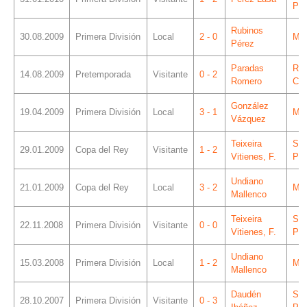
Piz
Rubinos
30.08.2009
Primera División
Local
2 - 0
Mes
Pérez
Paradas
Ra
14.08.2009
Pretemporada
Visitante
0 - 2
Romero
Car
González
19.04.2009
Primera División
Local
3 - 1
Mes
Vázquez
Teixeira
Sá
29.01.2009
Copa del Rey
Visitante
1 - 2
Vitienes, F.
Piz
Undiano
21.01.2009
Copa del Rey
Local
3 - 2
Mes
Mallenco
Teixeira
Sá
22.11.2008
Primera División
Visitante
0 - 0
Vitienes, F.
Piz
Undiano
15.03.2008
Primera División
Local
1 - 2
Mes
Mallenco
Daudén
Sá
28.10.2007
Primera División
Visitante
0 - 3