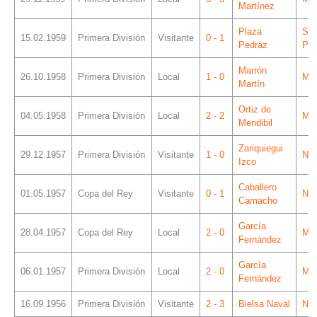
Martínez
Plaza
Sá
15.02.1959
Primera División
Visitante
0 - 1
Pedraz
Piz
Marrón
26.10.1958
Primera División
Local
1 - 0
Mes
Martín
Ortiz de
04.05.1958
Primera División
Local
2 - 2
Mes
Mendibil
Zariquiegui
29.12.1957
Primera División
Visitante
1 - 0
Ner
Izco
Caballero
01.05.1957
Copa del Rey
Visitante
0 - 1
Ner
Camacho
García
28.04.1957
Copa del Rey
Local
2 - 0
Mes
Fernández
García
06.01.1957
Primera División
Local
2 - 0
Mes
Fernández
16.09.1956
Primera División
Visitante
2 - 3
Bielsa Naval
Ner