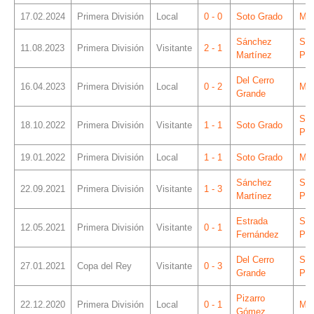
17.02.2024
Primera División
Local
0 - 0
Soto Grado
Mes
Sánchez
Sá
11.08.2023
Primera División
Visitante
2 - 1
Martínez
Piz
Del Cerro
16.04.2023
Primera División
Local
0 - 2
Mes
Grande
Sá
18.10.2022
Primera División
Visitante
1 - 1
Soto Grado
Piz
19.01.2022
Primera División
Local
1 - 1
Soto Grado
Mes
Sánchez
Sá
22.09.2021
Primera División
Visitante
1 - 3
Martínez
Piz
Estrada
Sá
12.05.2021
Primera División
Visitante
0 - 1
Fernández
Piz
Del Cerro
Sá
27.01.2021
Copa del Rey
Visitante
0 - 3
Grande
Piz
Pizarro
22.12.2020
Primera División
Local
0 - 1
Mes
Gómez