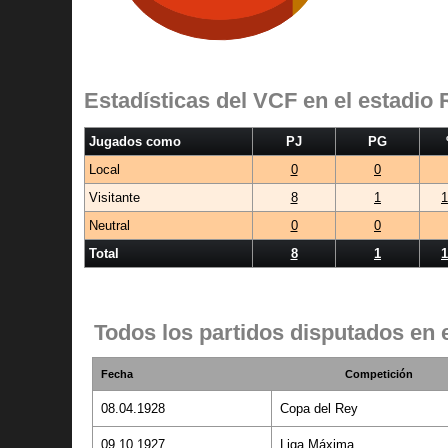
Estadísticas del VCF en el estadio 
Jugados como
PJ
PG
Local
0
0
Visitante
8
1
1
Neutral
0
0
Total
8
1
1
Todos los partidos disputados en e
Fecha
Competición
08.04.1928
Copa del Rey
09.10.1927
Liga Máxima