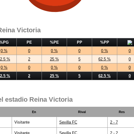
Reina Victoria
%PG
PE
%PE
PP
%PP
0 %
0
0 %
0
0 %
0
2.5 %
2
25 %
5
62.5 %
0
0 %
0
0 %
0
0 %
0
2.5 %
2
25 %
5
62.5 %
0
l estadio Reina Victoria
En
Rival
Res
Visitante
Sevilla FC
2 - 7
Visitante
Sevilla FC
2 - 2