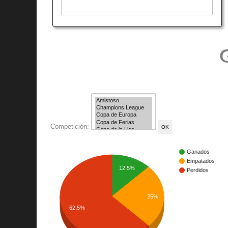
G
Competición:
Ganados
Empatados
12.5%
Perdidos
25%
62.5%