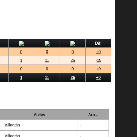
Dif.
0
0
0
+0
1
11
26
-15
0
0
0
+0
1
11
26
+0
Arbitro
Asist.
Villagrán
-
Villagrán
-