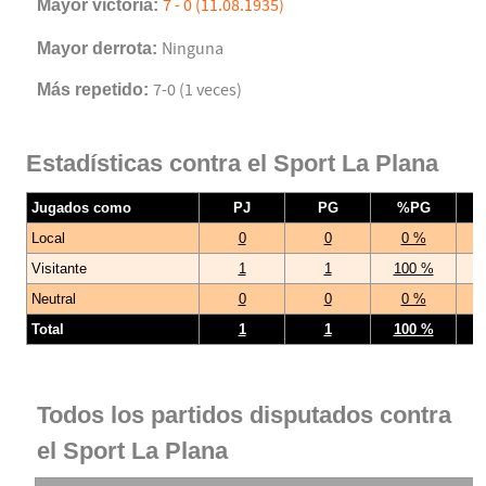
Mayor victoria:
7 - 0 (11.08.1935)
Mayor derrota:
Ninguna
Más repetido:
7-0 (1 veces)
Estadísticas contra el Sport La Plana
Jugados como
PJ
PG
%PG
Local
0
0
0 %
Visitante
1
1
100 %
Neutral
0
0
0 %
Total
1
1
100 %
Todos los partidos disputados contra
el Sport La Plana