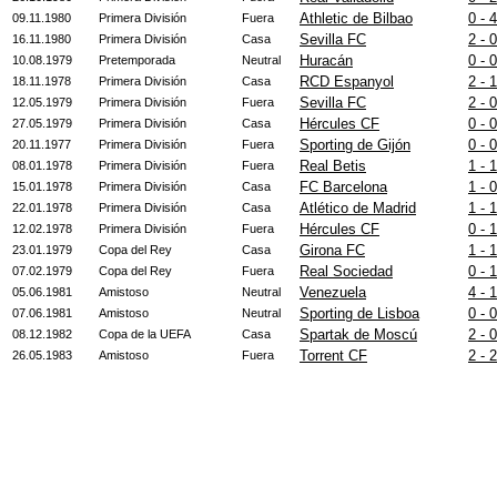
Athletic de Bilbao
0 - 4
09.11.1980
Primera División
Fuera
Sevilla FC
2 - 0
16.11.1980
Primera División
Casa
Huracán
0 - 0
10.08.1979
Pretemporada
Neutral
RCD Espanyol
2 - 1
18.11.1978
Primera División
Casa
Sevilla FC
2 - 0
12.05.1979
Primera División
Fuera
Hércules CF
0 - 0
27.05.1979
Primera División
Casa
Sporting de Gijón
0 - 0
20.11.1977
Primera División
Fuera
Real Betis
1 - 1
08.01.1978
Primera División
Fuera
FC Barcelona
1 - 0
15.01.1978
Primera División
Casa
Atlético de Madrid
1 - 1
22.01.1978
Primera División
Casa
Hércules CF
0 - 1
12.02.1978
Primera División
Fuera
Girona FC
1 - 1
23.01.1979
Copa del Rey
Casa
Real Sociedad
0 - 1
07.02.1979
Copa del Rey
Fuera
Venezuela
4 - 1
05.06.1981
Amistoso
Neutral
Sporting de Lisboa
0 - 0
07.06.1981
Amistoso
Neutral
Spartak de Moscú
2 - 0
08.12.1982
Copa de la UEFA
Casa
Torrent CF
2 - 2
26.05.1983
Amistoso
Fuera