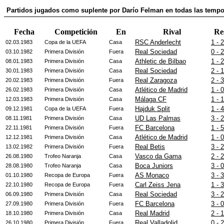
Partidos jugados como suplente por Darío Felman en todas las temp
Fecha
Competición
En
Rival
Re
RSC Anderlecht
1 - 2
02.03.1983
Copa de la UEFA
Casa
Real Sociedad
0 - 2
03.10.1982
Primera División
Fuera
Athletic de Bilbao
1 - 2
08.01.1983
Primera División
Casa
Real Sociedad
2 - 1
30.01.1983
Primera División
Casa
Real Zaragoza
2 - 3
20.02.1983
Primera División
Fuera
Atlético de Madrid
1 - 0
26.02.1983
Primera División
Casa
Málaga CF
1 - 1
12.03.1983
Primera División
Casa
Hajduk Split
1 - 4
09.12.1981
Copa de la UEFA
Fuera
UD Las Palmas
3 - 2
08.11.1981
Primera División
Casa
FC Barcelona
1 - 5
22.11.1981
Primera División
Fuera
Atlético de Madrid
1 - 0
12.12.1981
Primera División
Casa
Real Betis
3 - 2
13.02.1982
Primera División
Fuera
Vasco da Gama
2 - 2
26.08.1980
Trofeo Naranja
Casa
Boca Juniors
3 - 0
28.08.1980
Trofeo Naranja
Casa
AS Monaco
3 - 3
01.10.1980
Recopa de Europa
Fuera
Carl Zeiss Jena
1 - 3
22.10.1980
Recopa de Europa
Fuera
Real Sociedad
3 - 2
06.09.1980
Primera División
Casa
FC Barcelona
3 - 0
27.09.1980
Primera División
Fuera
Real Madrid
2 - 1
18.10.1980
Primera División
Casa
Real Valladolid
0 - 2
26.10.1980
Primera División
Fuera