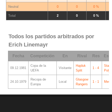
Neutral
0
0
0 %
Total
2
0
0 %
Todos los partidos arbitrados por
Erich Linemayr
Fecha
Competición
En
Rival
Res
Est
Copa de la
Hajduk
Stadi
09.12.1981
Visitante
1 - 4
UEFA
Split
Polju
Recopa de
Glasgow
24.10.1979
Local
1 - 1
Mesta
Europa
Rangers