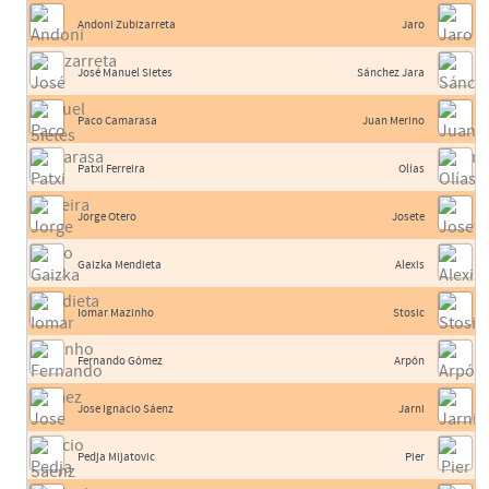
Andoni Zubizarreta
Jaro
José Manuel Sietes
Sánchez Jara
Paco Camarasa
Juan Merino
Patxi Ferreira
Olías
Jorge Otero
Josete
Gaizka Mendieta
Alexis
Iomar Mazinho
Stosic
Fernando Gómez
Arpón
Jose Ignacio Sáenz
Jarni
Pedja Mijatovic
Pier