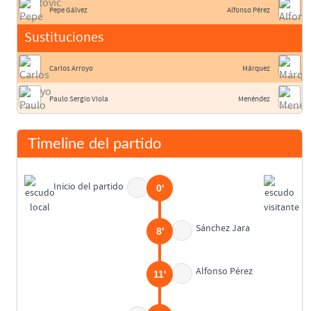
Pepe Gálvez
Alfonso Pérez
Sustituciones
Carlos Arroyo
Márquez
Paulo Sergio Viola
Menéndez
Timeline del partido
Inicio del partido
0'
Sánchez Jara
8'
Alfonso Pérez
11'