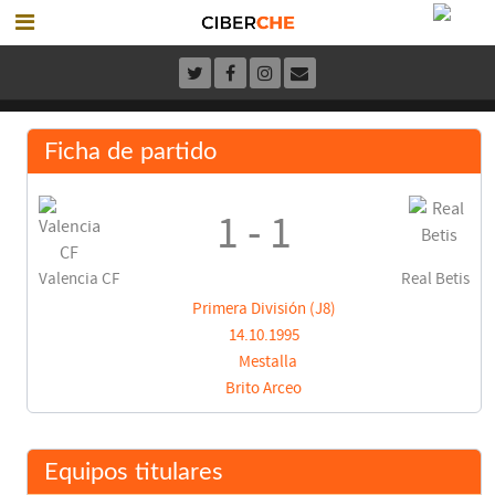
Ficha de partido
1 - 1
Valencia CF
Real Betis
Primera División (J8)
14.10.1995
Mestalla
Brito Arceo
Equipos titulares