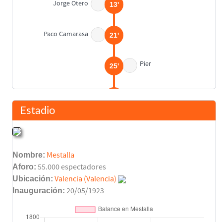
Jorge Otero
13'
Paco Camarasa
21'
Pier
25'
Arpón
30'
Estadio
Patxi Ferreira
36'
Nombre:
Mestalla
Stosic
36'
Aforo:
55.000 espectadores
Ubicación:
Valencia (Valencia)
Pepe Gálvez
40'
Inauguración:
20/05/1923
Asist: Jose Ignacio Sáenz
José Manuel Sietes
41'