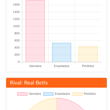
Descanso
45'
Carlos Arroyo
54'
Iomar Mazinho
Paulo Sergio Viola
62'
Pepe Gálvez
Menéndez
67'
Jarni
Márquez
67'
Arpón
Rival: Real Betis
Carlos Arroyo
71'
Paco Camarasa
81'