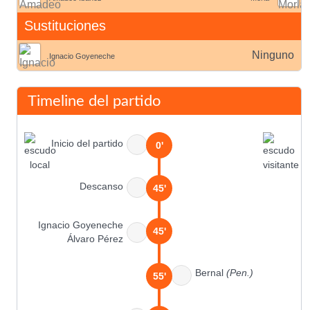
Sustituciones
Ninguno
Ignacio Goyeneche
Timeline del partido
Inicio del partido
0'
Descanso
45'
Ignacio Goyeneche
45'
Álvaro Pérez
Bernal
(Pen.)
55'