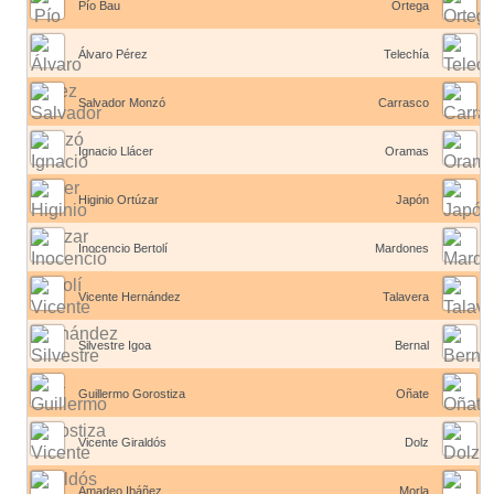
Pío Bau
Ortega
Álvaro Pérez
Telechía
Salvador Monzó
Carrasco
Ignacio Llácer
Oramas
Higinio Ortúzar
Japón
Inocencio Bertolí
Mardones
Vicente Hernández
Talavera
Silvestre Igoa
Bernal
Guillermo Gorostiza
Oñate
Vicente Giraldós
Dolz
Amadeo Ibáñez
Morla