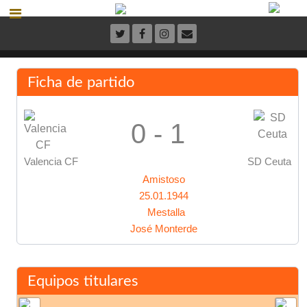
Ficha de partido
0 - 1
Valencia CF
SD Ceuta
Amistoso
25.01.1944
Mestalla
José Monterde
Equipos titulares