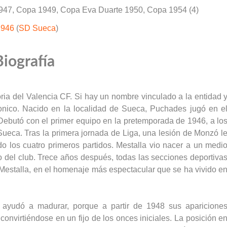
1947, Copa 1949, Copa Eva Duarte 1950, Copa 1954 (4)
1946
(
SD Sueca
)
Biografía
ria del Valencia CF. Si hay un nombre vinculado a la entidad 
Tonico. Nacido en la localidad de Sueca, Puchades jugó en e
 Debutó con el primer equipo en la pretemporada de 1946, a lo
ueca. Tras la primera jornada de Liga, una lesión de Monzó l
o los cuatro primeros partidos. Mestalla vio nacer a un medi
ono del club. Trece años después, todas las secciones deportiva
Mestalla, en el homenaje más espectacular que se ha vivido e
e ayudó a madurar, porque a partir de 1948 sus aparicione
convirtiéndose en un fijo de los onces iniciales. La posición e