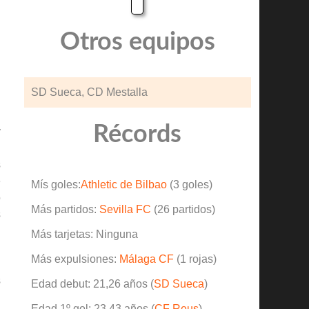
Otros equipos
SD Sueca, CD Mestalla
Récords
y
l
s
e
Mís goles:
Athletic de Bilbao
(3 goles)
o
Más partidos:
Sevilla FC
(26 partidos)
s
n
Más tarjetas: Ninguna
Más expulsiones:
Málaga CF
(1 rojas)
s
Edad debut: 21,26 años (
SD Sueca
)
n
Edad 1º gol: 23,43 años (
CF Reus
)