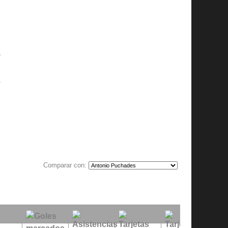
z
l
y
l
s
Comparar con: