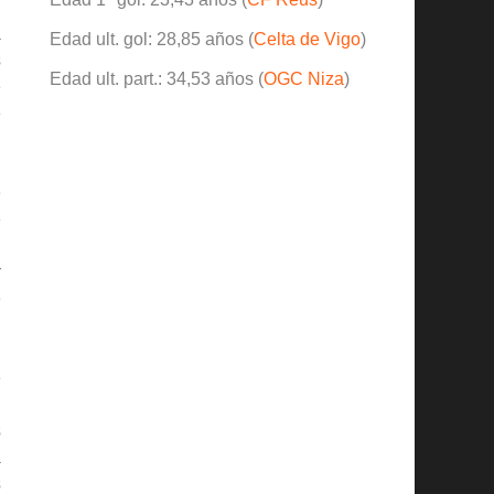
u
a
Edad ult. gol: 28,85 años (
Celta de Vigo
)
s
Edad ult. part.: 34,53 años (
OGC Niza
)
e
e
e
e
,
r
e
e
.
s
a
s