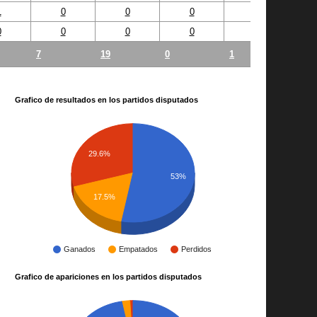
1
0
0
0
0
0
0
0
0
0
7
19
0
1
Grafico de resultados en los partidos disputados
29.6%
53%
17.5%
Ganados
Empatados
Perdidos
Grafico de apariciones en los partidos disputados