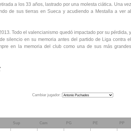
etirada a los 33 años, lastrado por una molesta ciática. Una ve
ndo de sus tierras en Sueca y acudiendo a Mestalla a ver a
2013. Todo el valencianismo quedó impactado por su pérdida, 
e silencio en su memoria antes del partido de Liga contra e
mpre en la memoria del club como una de sus más grande
F
Cambiar jugador:
Sup
Cam
PG
PE
PP