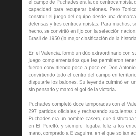
el campo de Puchades era la de centrocampista de
capacidad para recuperar balones. Pero Tonico
construir el juego del equipo desde una demarc
defensas y tres centrocampistas. Para muchos, se
hecho, se convirtió en fijo con la selección nacio
Brasil de 1950 (la mejor clasificación de la histo
En el Valencia, formó un dúo extraordinario con 
juego complementarios que les permitieron tener 
fueron convirtiendo poco a poco en Don Antonio
convirtiendo todo el centro del campo en territori
disputarle los balones. Su leyenda culminó en un
sin pensarlo y marcó el gol de la victoria.
Puchades completó doce temporadas con el Valen
297 partidos oficiales y rechazando suculentas o
Puchades era un hombre casero, que disfrutaba 
en El Perelló, y siempre llegaba feliz a los e
mano, comprado a Eizaguirre, en el que solían a