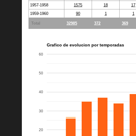
1957-1958
1575
18
17
1959-1960
90
1
1
Total
32985
372
369
Grafico de evolucion por temporadas
60
50
40
30
20