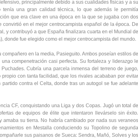
fensivo, principalmente debido a sus cualidades físicas y a s
 tenía una gran calidad técnica, lo que además le permití
ación que era clave en una época en la que se jugaba con do
 convirtió en el mejor centrocampista español de la época. D
nal, y contribuyó a que España finalizara cuarta en el Mundial d
ria), donde fue elegido como el mejor centrocampista del mundo.
su compañero en la media, Pasieguito. Ambos poseían estilos d
una compenetración casi perfecta. Su fortaleza y liderazgo l
 Puchades. Cubría una parcela inmensa del terreno de juego
o propio con tanta facilidad, que los rivales acababan por evita
 partido contra el Celta, donde tras un autogol se fue adelant
cia CF, conquistando una Liga y dos Copas. Jugó un total d
fertas de equipos de élite que intentaron llevárselo sin éxito
y amaba su tierra. No habría cambiado por nada sus veraneo
ntrenamientos en Mestalla conduciendo su Topolino de segund
compañarle sus paisanos de Sueca: Sendra, Mañó, Solves y lo