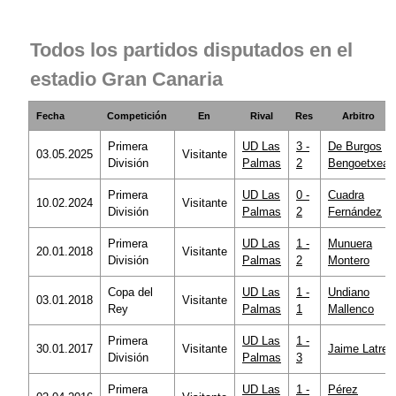
Todos los partidos disputados en el
estadio Gran Canaria
Fecha
Competición
En
Rival
Res
Arbitro
Primera
UD Las
3 -
De Burgos
03.05.2025
Visitante
División
Palmas
2
Bengoetxea
Primera
UD Las
0 -
Cuadra
10.02.2024
Visitante
División
Palmas
2
Fernández
Primera
UD Las
1 -
Munuera
20.01.2018
Visitante
División
Palmas
2
Montero
Copa del
UD Las
1 -
Undiano
03.01.2018
Visitante
Rey
Palmas
1
Mallenco
Primera
UD Las
1 -
30.01.2017
Visitante
Jaime Latre
División
Palmas
3
Primera
UD Las
1 -
Pérez