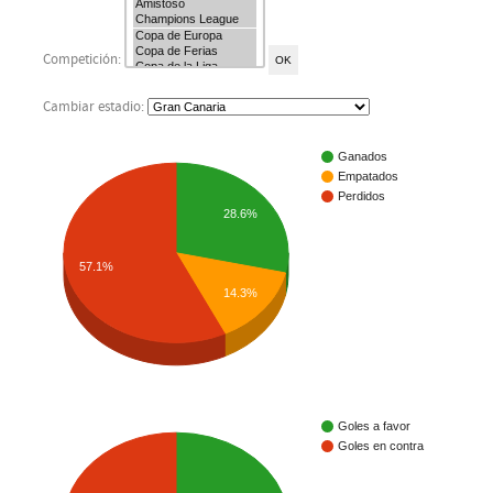
Competición:
Cambiar estadio:
Ganados
Empatados
Perdidos
28.6%
57.1%
14.3%
Goles a favor
Goles en contra