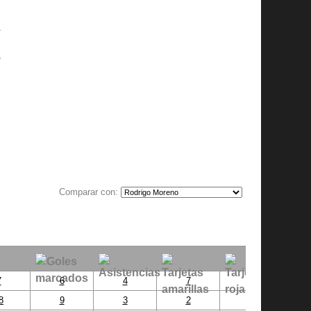
n
a
,
y
n
Comparar con:
7
6
4
7
3
8
9
3
2
1