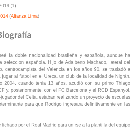
2019 (1)
2014
(
Alianza Lima
)
Biografía
eé la doble nacionalidad brasileña y española, aunque h
a selección española. Hijo de Adalberto Machado, lateral de
, centrocampista del Valencia en los años 90, se trasladó 
jugar al fútbol en el Ureca, un club de la localidad de Nigrán
ño 2004, cuando tenía 13 años, acudió con su primo Thiag
 CF y, posteriormente, con el FC Barcelona y el RCD Espanyol
x-jugador del Celta, estaban realizando un proyecto de escuela
determinante para que Rodrigo ingresara definitivamente en la
 fichado por el Real Madrid para unirse a la plantilla del equip