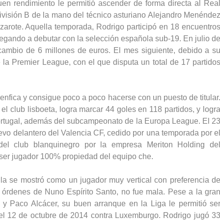
en rendimiento le permitió ascender de forma directa al Rea
ivisión B de la mano del técnico asturiano Alejandro Menénde
zarote. Aquella temporada, Rodrigo participó en 18 encuentro
 llegando a debutar con la selección española sub-19. En julio d
 cambio de 6 millones de euros. El mes siguiente, debido a s
la Premier League, con el que disputa un total de 17 partido
nfica y consigue poco a poco hacerse con un puesto de titular
 club lisboeta, logra marcar 44 goles en 118 partidos, y logr
ortugal, además del subcampeonato de la Europa League. El 2
vo delantero del Valencia CF, cedido por una temporada por e
del club blanquinegro por la empresa Meriton Holding de
a ser jugador 100% propiedad del equipo che.
lla se mostró como un jugador muy vertical con preferencia d
s órdenes de Nuno Espírito Santo, no fue mala. Pese a la gra
y Paco Alcácer, su buen arranque en la Liga le permitió se
el 12 de octubre de 2014 contra Luxemburgo. Rodrigo jugó 3