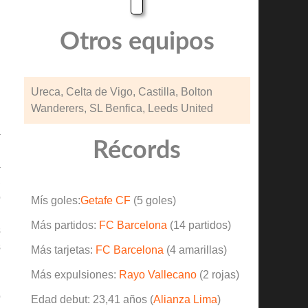
Otros equipos
Ureca, Celta de Vigo, Castilla, Bolton
Wanderers, SL Benfica, Leeds United
a
Récords
l
a
,
o
Mís goles:
Getafe CF
(5 goles)
.
Más partidos:
FC Barcelona
(14 partidos)
s
s
Más tarjetas:
FC Barcelona
(4 amarillas)
Más expulsiones:
Rayo Vallecano
(2 rojas)
o
Edad debut: 23,41 años (
Alianza Lima
)