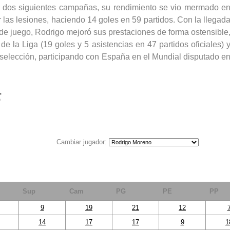
s dos siguientes campañas, su rendimiento se vio mermado e
or las lesiones, haciendo 14 goles en 59 partidos. Con la llegad
 de juego, Rodrigo mejoró sus prestaciones de forma ostensible
e la Liga (19 goles y 5 asistencias en 47 partidos oficiales) 
a selección, participando con España en el Mundial disputado e
F
Cambiar jugador:
Sup
Cam
PG
PE
PP
9
19
21
12
14
17
17
9
1