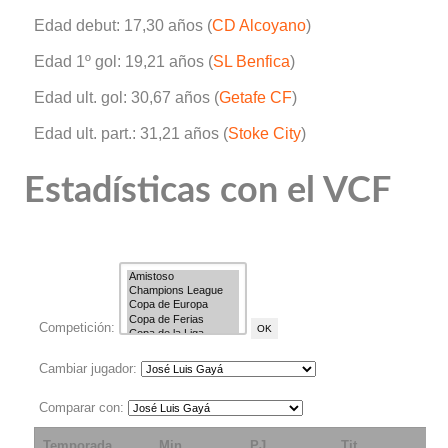
Edad debut: 17,30 años (
CD Alcoyano
)
Edad 1º gol: 19,21 años (
SL Benfica
)
Edad ult. gol: 30,67 años (
Getafe CF
)
Edad ult. part.: 31,21 años (
Stoke City
)
Estadísticas con el VCF
Competición:
Cambiar jugador:
Comparar con:
Temporada
Min
PJ
Tit
S