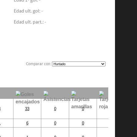
Edad 1º gol: -
Edad ult. gol: -
Edad ult. part.: -
Comparar con:
4
33
0
0
0
1
6
0
0
0