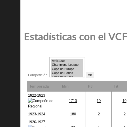
Estadísticas con el VC
Competición:
Temporada
Min
PJ
Tit
1922-1923
1710
19
19
1923-1924
180
2
2
1926-1927