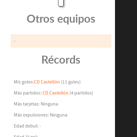
Otros equipos
-
Récords
.
e
Mís goles:
CD Castellón
(11 goles)
Más partidos:
CD Castellón
(4 partidos)
Más tarjetas: Ninguna
Más expulsiones: Ninguna
Edad debut: -