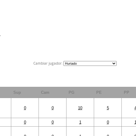
F
Cambiar jugador:
Sup
Cam
PG
PE
PP
0
0
10
5
0
0
1
0