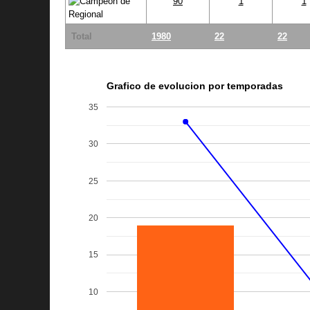
90
1
1
Total
1980
22
22
Grafico de evolucion por temporadas
35
30
25
20
15
10