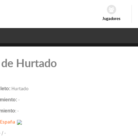
Jugadores
 de Hurtado
eto:
Hurtado
miento:
-
miento
: -
España
- / -