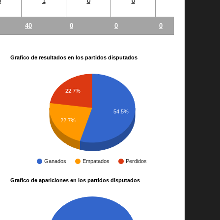
0
1
0
0
0
40
0
0
0
Grafico de resultados en los partidos disputados
22.7%
54.5%
22.7%
Ganados
Empatados
Perdidos
Grafico de apariciones en los partidos disputados