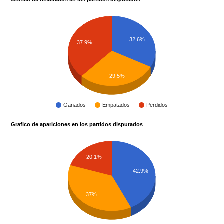
32.6%
37.9%
29.5%
Ganados
Empatados
Perdidos
Grafico de apariciones en los partidos disputados
20.1%
42.9%
37%