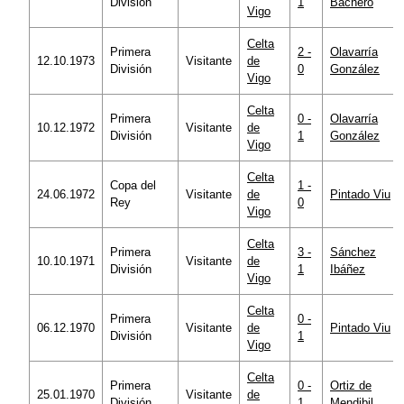
División
1
Bachero
Vigo
Celta
Primera
2 -
Olavarría
12.10.1973
Visitante
de
División
0
González
Vigo
Celta
Primera
0 -
Olavarría
10.12.1972
Visitante
de
División
1
González
Vigo
Celta
Copa del
1 -
24.06.1972
Visitante
de
Pintado Viu
Rey
0
Vigo
Celta
Primera
3 -
Sánchez
10.10.1971
Visitante
de
División
1
Ibáñez
Vigo
Celta
Primera
0 -
06.12.1970
Visitante
de
Pintado Viu
División
1
Vigo
Celta
Primera
0 -
Ortiz de
25.01.1970
Visitante
de
División
1
Mendibil