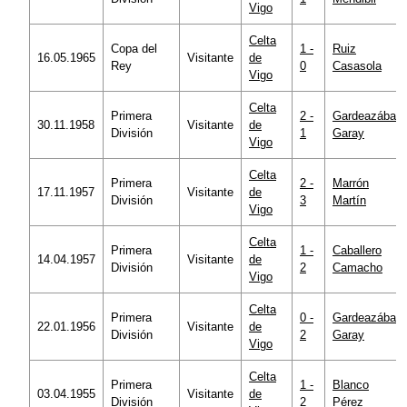
Vigo
Celta
Copa del
1 -
Ruiz
16.05.1965
Visitante
de
Rey
0
Casasola
Vigo
Celta
Primera
2 -
Gardeazábal
30.11.1958
Visitante
de
División
1
Garay
Vigo
Celta
Primera
2 -
Marrón
17.11.1957
Visitante
de
División
3
Martín
Vigo
Celta
Primera
1 -
Caballero
14.04.1957
Visitante
de
División
2
Camacho
Vigo
Celta
Primera
0 -
Gardeazábal
22.01.1956
Visitante
de
División
2
Garay
Vigo
Celta
Primera
1 -
Blanco
03.04.1955
Visitante
de
División
2
Pérez