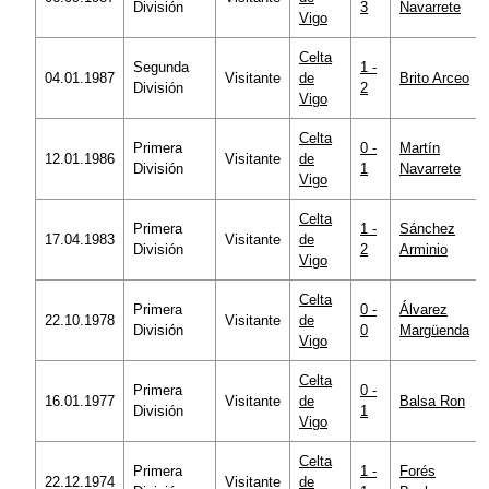
División
3
Navarrete
Vigo
Celta
Segunda
1 -
04.01.1987
Visitante
de
Brito Arceo
División
2
Vigo
Celta
Primera
0 -
Martín
12.01.1986
Visitante
de
División
1
Navarrete
Vigo
Celta
Primera
1 -
Sánchez
17.04.1983
Visitante
de
División
2
Arminio
Vigo
Celta
Primera
0 -
Álvarez
22.10.1978
Visitante
de
División
0
Margüenda
Vigo
Celta
Primera
0 -
16.01.1977
Visitante
de
Balsa Ron
División
1
Vigo
Celta
Primera
1 -
Forés
22.12.1974
Visitante
de