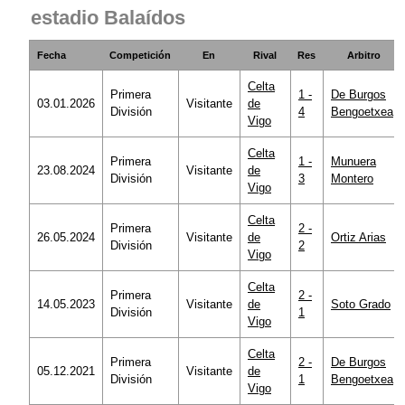
estadio Balaídos
Fecha
Competición
En
Rival
Res
Arbitro
Celta
Primera
1 -
De Burgos
03.01.2026
Visitante
de
División
4
Bengoetxea
Vigo
Celta
Primera
1 -
Munuera
23.08.2024
Visitante
de
División
3
Montero
Vigo
Celta
Primera
2 -
26.05.2024
Visitante
de
Ortiz Arias
División
2
Vigo
Celta
Primera
2 -
14.05.2023
Visitante
de
Soto Grado
División
1
Vigo
Celta
Primera
2 -
De Burgos
05.12.2021
Visitante
de
División
1
Bengoetxea
Vigo