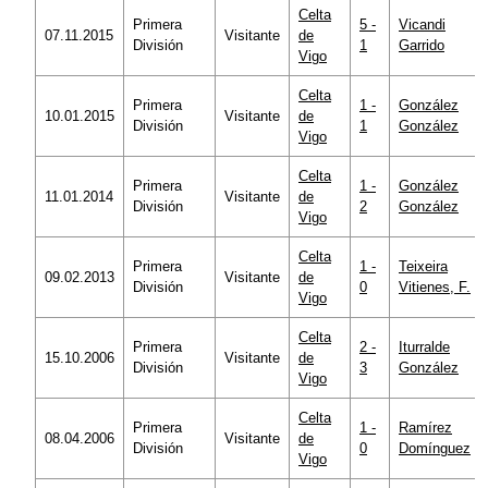
Celta
Primera
5 -
Vicandi
07.11.2015
Visitante
de
División
1
Garrido
Vigo
Celta
Primera
1 -
González
10.01.2015
Visitante
de
División
1
González
Vigo
Celta
Primera
1 -
González
11.01.2014
Visitante
de
División
2
González
Vigo
Celta
Primera
1 -
Teixeira
09.02.2013
Visitante
de
División
0
Vitienes, F.
Vigo
Celta
Primera
2 -
Iturralde
15.10.2006
Visitante
de
División
3
González
Vigo
Celta
Primera
1 -
Ramírez
08.04.2006
Visitante
de
División
0
Domínguez
Vigo