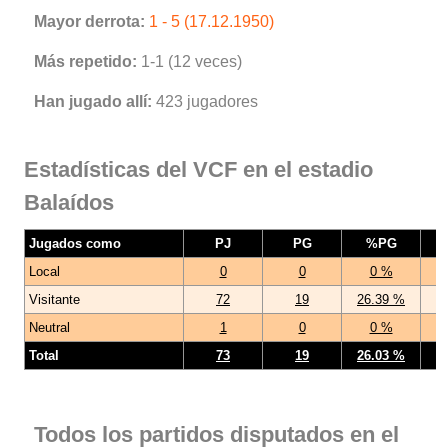
Mayor derrota:
1 - 5 (17.12.1950)
Más repetido:
1-1 (12 veces)
Han jugado allí:
423 jugadores
Estadísticas del VCF en el estadio
Balaídos
Jugados como
PJ
PG
%PG
Local
0
0
0 %
Visitante
72
19
26.39 %
Neutral
1
0
0 %
Total
73
19
26.03 %
Todos los partidos disputados en el