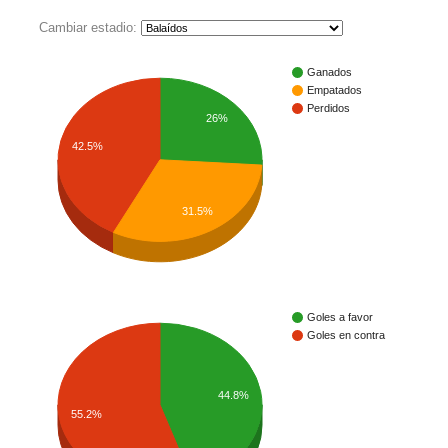
Cambiar estadio:
Ganados
Empatados
Perdidos
26%
42.5%
31.5%
Goles a favor
Goles en contra
44.8%
55.2%