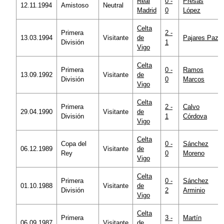
Real
0 -
Presas
12.11.1994
Amistoso
Neutral
Madrid
0
López
Celta
Primera
2 -
13.03.1994
Visitante
de
Pajares Paz
División
1
Vigo
Celta
Primera
0 -
Ramos
13.09.1992
Visitante
de
División
0
Marcos
Vigo
Celta
Primera
2 -
Calvo
29.04.1990
Visitante
de
División
1
Córdova
Vigo
Celta
Copa del
0 -
Sánchez
06.12.1989
Visitante
de
Rey
0
Moreno
Vigo
Celta
Primera
0 -
Sánchez
01.10.1988
Visitante
de
División
2
Arminio
Vigo
Celta
Primera
3 -
Martín
06.09.1987
Visitante
de