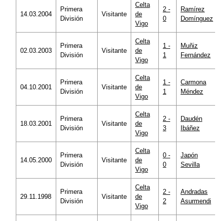
Celta
Primera
2 -
Ramírez
14.03.2004
Visitante
de
División
0
Domínguez
Vigo
Celta
Primera
1 -
Muñiz
02.03.2003
Visitante
de
División
1
Fernández
Vigo
Celta
Primera
1 -
Carmona
04.10.2001
Visitante
de
División
1
Méndez
Vigo
Celta
Primera
2 -
Daudén
18.03.2001
Visitante
de
División
3
Ibáñez
Vigo
Celta
Primera
0 -
Japón
14.05.2000
Visitante
de
División
0
Sevilla
Vigo
Celta
Primera
2 -
Andradas
29.11.1998
Visitante
de
División
2
Asurmendi
Vigo