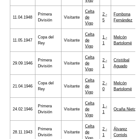
Vigo
Celta
Primera
2 -
Fombona
11.04.1948
Visitante
de
División
5
Fernández
Vigo
Celta
Copa del
1 -
Melcón
11.05.1947
Visitante
de
Rey
1
Bartolomé
Vigo
Celta
Primera
2 -
Cristóbal
29.09.1946
Visitante
de
División
1
Aguado
Vigo
Celta
Copa del
2 -
Melcón
21.04.1946
Visitante
de
Rey
0
Bartolomé
Vigo
Celta
Primera
1 -
24.02.1946
Visitante
de
Ocaña Nieto
División
1
Vigo
Celta
Primera
2 -
Álvarez
28.11.1943
Visitante
de
División
1
Corriols
Vigo