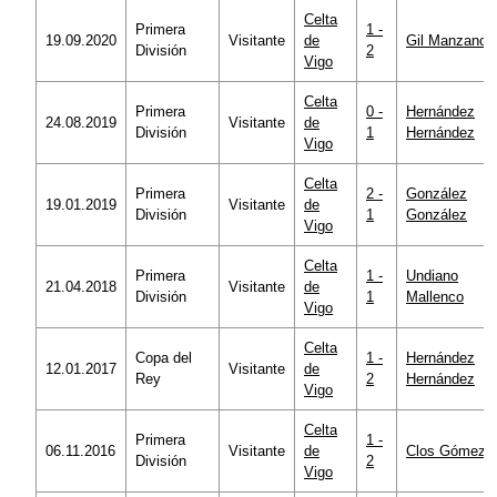
Celta
Primera
1 -
19.09.2020
Visitante
de
Gil Manzano
División
2
Vigo
Celta
Primera
0 -
Hernández
24.08.2019
Visitante
de
División
1
Hernández
Vigo
Celta
Primera
2 -
González
19.01.2019
Visitante
de
División
1
González
Vigo
Celta
Primera
1 -
Undiano
21.04.2018
Visitante
de
División
1
Mallenco
Vigo
Celta
Copa del
1 -
Hernández
12.01.2017
Visitante
de
Rey
2
Hernández
Vigo
Celta
Primera
1 -
06.11.2016
Visitante
de
Clos Gómez
División
2
Vigo