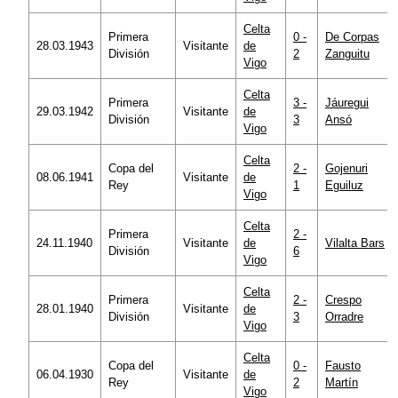
Celta
Primera
0 -
De Corpas
28.03.1943
Visitante
de
División
2
Zanguitu
Vigo
Celta
Primera
3 -
Jáuregui
29.03.1942
Visitante
de
División
3
Ansó
Vigo
Celta
Copa del
2 -
Gojenuri
08.06.1941
Visitante
de
Rey
1
Eguiluz
Vigo
Celta
Primera
2 -
24.11.1940
Visitante
de
Vilalta Bars
División
6
Vigo
Celta
Primera
2 -
Crespo
28.01.1940
Visitante
de
División
3
Orradre
Vigo
Celta
Copa del
0 -
Fausto
06.04.1930
Visitante
de
Rey
2
Martín
Vigo