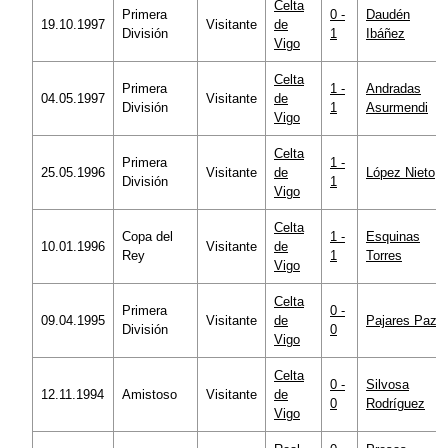
Celta
Primera
0 -
Daudén
19.10.1997
Visitante
de
División
1
Ibáñez
Vigo
Celta
Primera
1 -
Andradas
04.05.1997
Visitante
de
División
1
Asurmendi
Vigo
Celta
Primera
1 -
25.05.1996
Visitante
de
López Nieto
División
1
Vigo
Celta
Copa del
1 -
Esquinas
10.01.1996
Visitante
de
Rey
1
Torres
Vigo
Celta
Primera
0 -
09.04.1995
Visitante
de
Pajares Paz
División
0
Vigo
Celta
0 -
Silvosa
12.11.1994
Amistoso
Visitante
de
0
Rodríguez
Vigo