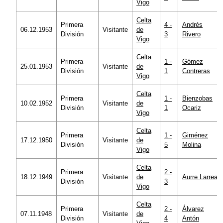
Vigo
Celta
Primera
4 -
Andrés
06.12.1953
Visitante
de
División
3
Rivero
Vigo
Celta
Primera
1 -
Gómez
25.01.1953
Visitante
de
División
1
Contreras
Vigo
Celta
Primera
1 -
Bienzobas
10.02.1952
Visitante
de
División
1
Ocariz
Vigo
Celta
Primera
1 -
Giménez
17.12.1950
Visitante
de
División
5
Molina
Vigo
Celta
Primera
2 -
18.12.1949
Visitante
de
Aurre Larrea
División
3
Vigo
Celta
Primera
2 -
Álvarez
07.11.1948
Visitante
de
División
4
Antón