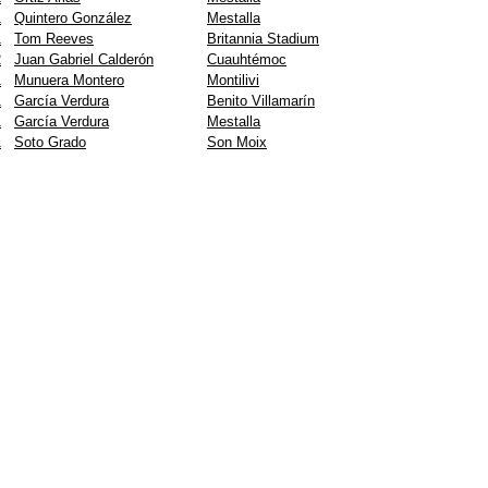
1
Quintero González
Mestalla
1
Tom Reeves
Britannia Stadium
2
Juan Gabriel Calderón
Cuauhtémoc
1
Munuera Montero
Montilivi
1
García Verdura
Benito Villamarín
1
García Verdura
Mestalla
1
Soto Grado
Son Moix