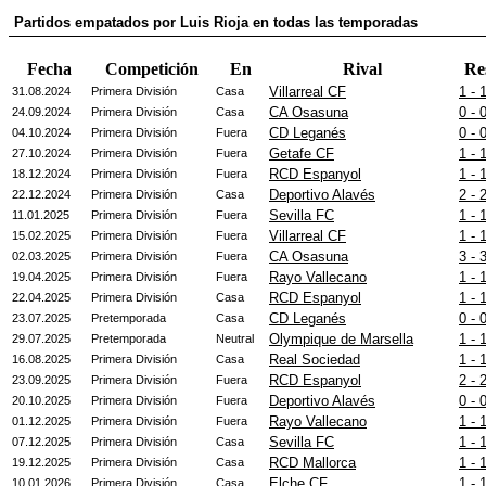
Partidos empatados por Luis Rioja en todas las temporadas
Fecha
Competición
En
Rival
Re
Villarreal CF
1 - 
31.08.2024
Primera División
Casa
CA Osasuna
0 - 
24.09.2024
Primera División
Casa
CD Leganés
0 - 
04.10.2024
Primera División
Fuera
Getafe CF
1 - 
27.10.2024
Primera División
Fuera
RCD Espanyol
1 - 
18.12.2024
Primera División
Fuera
Deportivo Alavés
2 - 
22.12.2024
Primera División
Casa
Sevilla FC
1 - 
11.01.2025
Primera División
Fuera
Villarreal CF
1 - 
15.02.2025
Primera División
Fuera
CA Osasuna
3 - 
02.03.2025
Primera División
Fuera
Rayo Vallecano
1 - 
19.04.2025
Primera División
Fuera
RCD Espanyol
1 - 
22.04.2025
Primera División
Casa
CD Leganés
0 - 
23.07.2025
Pretemporada
Casa
Olympique de Marsella
1 - 
29.07.2025
Pretemporada
Neutral
Real Sociedad
1 - 
16.08.2025
Primera División
Casa
RCD Espanyol
2 - 
23.09.2025
Primera División
Fuera
Deportivo Alavés
0 - 
20.10.2025
Primera División
Fuera
Rayo Vallecano
1 - 
01.12.2025
Primera División
Fuera
Sevilla FC
1 - 
07.12.2025
Primera División
Casa
RCD Mallorca
1 - 
19.12.2025
Primera División
Casa
Elche CF
1 - 
10.01.2026
Primera División
Casa