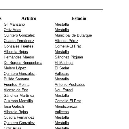
s
Árbitro
Estadio
1
Gil Manzano
Mestalla
0
Ortiz Arias
Mestalla
0
Quintero González
Municipal de Butarque
1
Cuadra Fernández
Alfonso Pérez
1
González Fuertes
Cornellà-El Prat
2
Alberola Rojas
Mestalla
1
Hernández Maeso
Sánchez Pizjuán
1
De Burgos Bengoetxea
El Madrigal
3
Melero López
El Sadar
1
Quintero González
Vallecas
1
Pulido Santana
Mestalla
0
Fuentes Molina
Antonio Puchades
1
Alonso de Ena
Nou Estadi
1
Sánchez Martínez
Mestalla
2
Guzmán Mansilla
Cornellà-El Prat
0
Iosu Galech
Mendizorroza
1
Alberola Rojas
Vallecas
1
Cuadra Fernández
Mestalla
1
Quintero González
Mestalla
1
Ortiz Arias
Mestalla