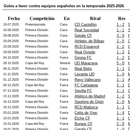
Goles a favor contra equipos españoles en la temporada 2025-2026
Fecha
Competición
En
Rival
Res
CD Castellón
1 - 2
S
19.07.2025
Pretemporada
Casa
Real Sociedad
1 - 1
S
16.08.2025
Primera División
Casa
Getafe CF
3 - 0
H
29.08.2025
Primera División
Casa
Athletic de Bilbao
2 - 0
O
20.09.2025
Primera División
Casa
RCD Espanyol
2 - 2
G
23.09.2025
Primera División
Fuera
Real Oviedo
1 - 2
D
29.09.2025
Primera División
Casa
Girona FC
1 - 2
D
04.10.2025
Primera División
Fuera
UD Maracena
5 - 0
H
28.10.2025
Copa del Rey
Neutral
Real Betis
1 - 1
G
09.11.2025
Primera División
Casa
Levante UD
1 - 0
M
21.11.2025
Primera División
Casa
Rayo Vallecano
1 - 1
A
01.12.2025
Primera División
Fuera
FC Cartagena
2 - 1
D
04.12.2025
Copa del Rey
Fuera
Sevilla FC
1 - 1
C
07.12.2025
Primera División
Casa
Atlético de Madrid
1 - 2
S
13.12.2025
Primera División
Fuera
Sporting de Gijón
2 - 0
M
16.12.2025
Copa del Rey
Fuera
RCD Mallorca
1 - 1
Q
19.12.2025
Primera División
Casa
Celta de Vigo
1 - 4
D
03.01.2026
Primera División
Fuera
Elche CF
1 - 1
O
10.01.2026
Primera División
Casa
Burgos CF
2 - 0
M
15.01.2026
Copa del Rey
Fuera
Getafe CF
1 - 0
D
18.01.2026
Primera División
Fuera