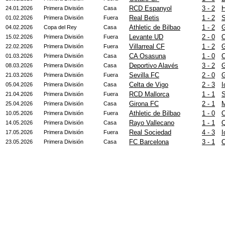
RCD Espanyol
3 - 2
H
24.01.2026
Primera División
Casa
Real Betis
1 - 2
S
01.02.2026
Primera División
Fuera
Athletic de Bilbao
1 - 2
G
04.02.2026
Copa del Rey
Casa
Levante UD
2 - 0
O
15.02.2026
Primera División
Fuera
Villarreal CF
1 - 2
G
22.02.2026
Primera División
Fuera
CA Osasuna
1 - 0
C
01.03.2026
Primera División
Casa
Deportivo Alavés
3 - 2
G
08.03.2026
Primera División
Casa
Sevilla FC
2 - 0
G
21.03.2026
Primera División
Fuera
Celta de Vigo
2 - 3
I
05.04.2026
Primera División
Casa
RCD Mallorca
1 - 1
S
21.04.2026
Primera División
Fuera
Girona FC
2 - 1
M
25.04.2026
Primera División
Casa
Athletic de Bilbao
1 - 0
O
10.05.2026
Primera División
Fuera
Rayo Vallecano
1 - 1
Q
14.05.2026
Primera División
Casa
Real Sociedad
4 - 3
I
17.05.2026
Primera División
Fuera
FC Barcelona
3 - 1
C
23.05.2026
Primera División
Casa